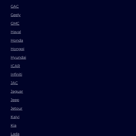
GAC
Geely
GMC
Haval
Honda
Hongqi
Hyundai
ICAR
Infiniti
JAC
Jaguar
Jeep
Jetour
Kaiyi
Kia
Lada