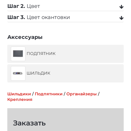
Шаг 2.
Цвет
Шаг 3.
Цвет окантовки
Черный
Серый
Бежевый
Аксессуары
Черный
Серый
Темно-серый
ПОДПЯТНИК
Коричневый
Темно-синий
Синий
Бежевый
Коричневый
Синий
ШИЛЬДИК
Красный
Оранжевый
Салатовый
Темно-синий
Красный
Желтый
Шильдики
/
Подпятники
/
Органайзеры
/
Крепления
Фиолетовый
Темно-зеленый
Оранжевый
Заказать