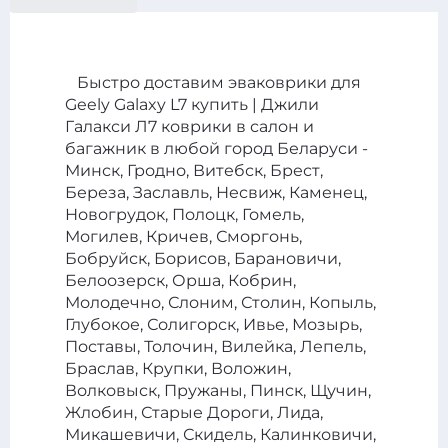
разные положения уровня полки багажника и пр.).
задними ковриками формована и закрывает бока, а
В случае если что-то не подошло мы всегда на
не просто горизонтальная накладка.
связи- переделаем или вернем стоимость заказа.
Быстро доставим эваковрики для
Geely Galaxy L7 купить | Джили
Галакси Л7 коврики в салон и
багажник в любой город Беларуси -
Минск, Гродно, Витебск, Брест,
Береза, Заславль, Несвиж, Каменец,
Новогрудок, Полоцк, Гомель,
Могилев, Кричев, Сморгонь,
Бобруйск, Борисов, Барановичи,
Белоозерск, Орша, Кобрин,
Молодечно, Слоним, Столин, Копыль,
Глубокое, Солигорск, Ивье, Мозырь,
Поставы, Толочин, Вилейка, Лепель,
Браслав, Крупки, Воложин,
Волковыск, Пружаны, Пинск, Щучин,
Жлобин, Старые Дороги, Лида,
Микашевичи, Скидель, Калинковичи,