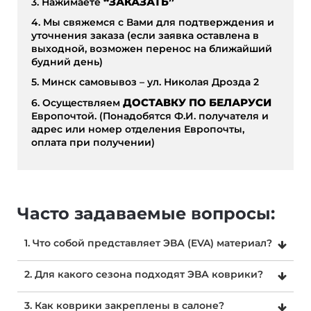
3. Нажимаете
“ЗАКАЗАТЬ”
4. Мы свяжемся с Вами для подтверждения и
уточнения заказа (если заявка оставлена в
выходной, возможен перенос на ближайший
будний день)
5. Минск самовывоз – ул. Николая Дрозда 2
6. Осуществляем
ДОСТАВКУ ПО БЕЛАРУСИ
Европочтой. (Понадобятся Ф.И. получателя и
адрес или номер отделения Европочты,
оплата при получении)
Часто задаваемые вопросы:
1. Что собой представляет ЭВА (EVA) материал?
ЭВА (этиленвинилацетат) - это полимерный
2. Для какого сезона подходят ЭВА коврики?
материал, обладающий свойствами характерными
как для резины, так и для пластика. EVA (ЭВА)
ЭВА коврики являются всесезонными. В первую
3. Как коврики закреплены в салоне?
-используется в качестве заменителя резины,