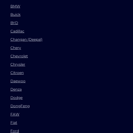
BMW
Buick
BYD
Cadillac
Changan (Deepal)
Chery
Chevrolet
Chrysler
Citroen
Daewoo
Denza
Dodge
DongFeng
FAW
Fiat
Ford