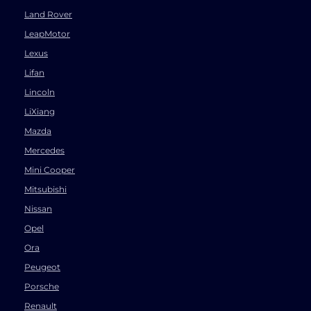
Land Rover
LeapMotor
Lexus
Lifan
Lincoln
LiXiang
Mazda
Mercedes
Mini Cooper
Mitsubishi
Nissan
Opel
Ora
Peugeot
Porsche
Renault