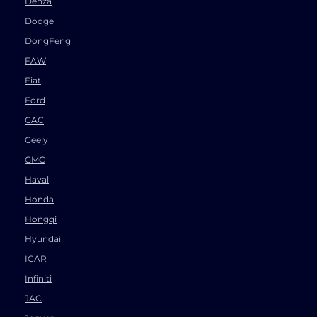
Denza
Dodge
DongFeng
FAW
Fiat
Ford
GAC
Geely
GMC
Haval
Honda
Hongqi
Hyundai
ICAR
Infiniti
JAC