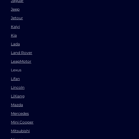
Jaguar
Jeep
Jetour
Kaiyi
Kia
Lada
Land Rover
LeapMotor
Lexus
Lifan
Lincoln
LiXiang
Mazda
Mercedes
Mini Cooper
Mitsubishi