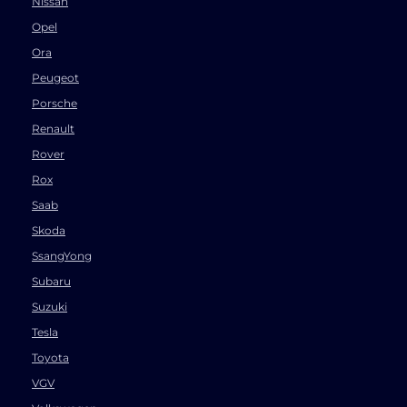
Nissan
Opel
Ora
Peugeot
Porsche
Renault
Rover
Rox
Saab
Skoda
SsangYong
Subaru
Suzuki
Tesla
Toyota
VGV