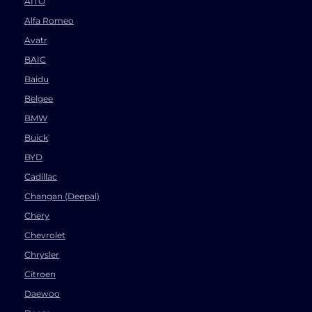
AITO
Alfa Romeo
Avatr
BAIC
Baidu
Belgee
BMW
Buick
BYD
Cadillac
Changan (Deepal)
Chery
Chevrolet
Chrysler
Citroen
Daewoo