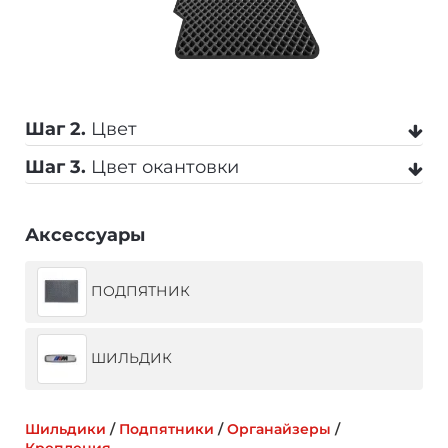
Шаг 2.
Цвет
Шаг 3.
Цвет окантовки
Черный
Серый
Бежевый
Аксессуары
Черный
Серый
Темно-серый
ПОДПЯТНИК
Коричневый
Темно-синий
Синий
Бежевый
Коричневый
Синий
ШИЛЬДИК
Красный
Оранжевый
Салатовый
Темно-синий
Красный
Желтый
Шильдики
/
Подпятники
/
Органайзеры
/
Крепления