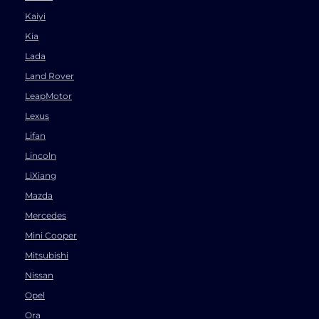
Kaiyi
Kia
Lada
Land Rover
LeapMotor
Lexus
Lifan
Lincoln
LiXiang
Mazda
Mercedes
Mini Cooper
Mitsubishi
Nissan
Opel
Ora