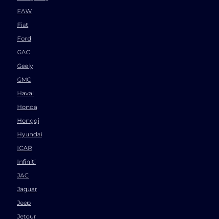
FAW
Fiat
Ford
GAC
Geely
GMC
Haval
Honda
Hongqi
Hyundai
ICAR
Infiniti
JAC
Jaguar
Jeep
Jetour