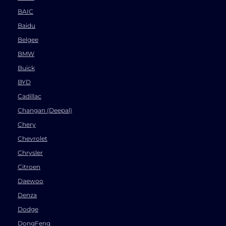
BAIC
Baidu
Belgee
BMW
Buick
BYD
Cadillac
Changan (Deepal)
Chery
Chevrolet
Chrysler
Citroen
Daewoo
Denza
Dodge
DongFeng