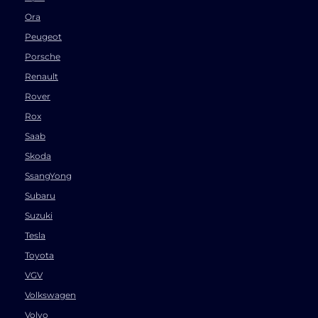
Ora
Peugeot
Porsche
Renault
Rover
Rox
Saab
Skoda
SsangYong
Subaru
Suzuki
Tesla
Toyota
VGV
Volkswagen
Volvo