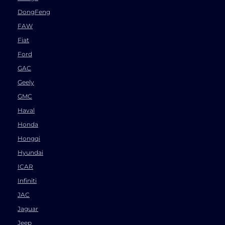
DongFeng
FAW
Fiat
Ford
GAC
Geely
GMC
Haval
Honda
Hongqi
Hyundai
ICAR
Infiniti
JAC
Jaguar
Jeep