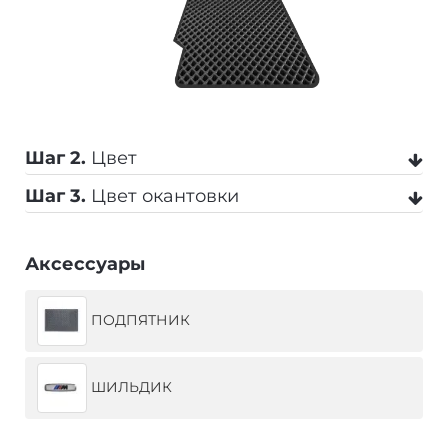
Шаг 2.
Цвет
Шаг 3.
Цвет окантовки
Черный
Серый
Бежевый
Аксессуары
Черный
Серый
Темно-серый
ПОДПЯТНИК
Коричневый
Темно-синий
Синий
Бежевый
Коричневый
Синий
ШИЛЬДИК
Красный
Оранжевый
Салатовый
Темно-синий
Красный
Желтый