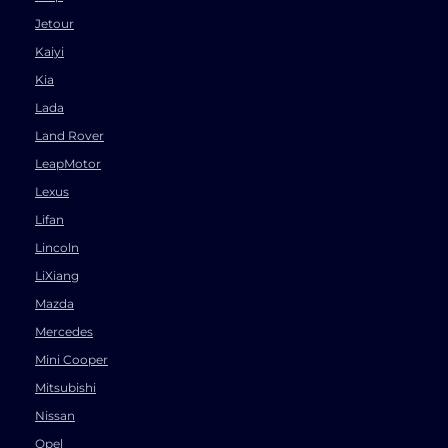
Jetour
Kaiyi
Kia
Lada
Land Rover
LeapMotor
Lexus
Lifan
Lincoln
LiXiang
Mazda
Mercedes
Mini Cooper
Mitsubishi
Nissan
Opel