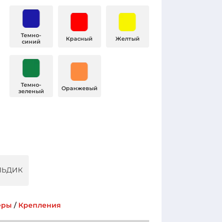
Темно-
Красный
Желтый
синий
Темно-
Оранжевый
зеленый
ЬДИК
еры
/
Крепления