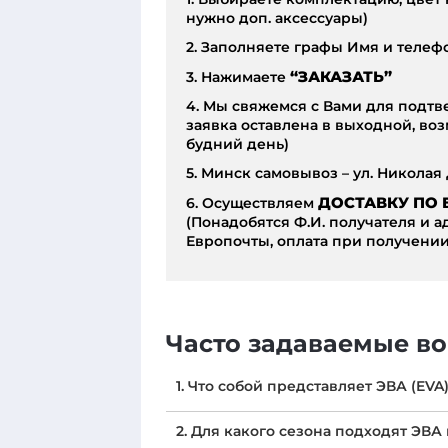
нужно доп. аксессуары)
2. Заполняете графы Имя и телеф
3. Нажимаете
“ЗАКАЗАТЬ”
4. Мы свяжемся с Вами для подтв
заявка оставлена в выходной, в
будний день)
5. Минск самовывоз – ул. Николая
6. Осуществляем
ДОСТАВКУ ПО 
(Понадобятся Ф.И. получателя и 
Европочты, оплата при получении
Часто задаваемые во
1. Что собой представляет ЭВА (EVA
ЭВА (этиленвинилацетат) - это пол
2. Для какого сезона подходят ЭВА
свойствами характерными как для ре