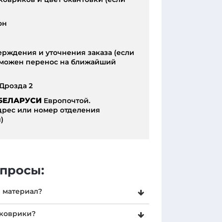
он
ерждения и уточнения заказа (если
озможен перенос на ближайший
 Дрозда 2
БЕЛАРУСИ
Европочтой.
адрес или номер отделения
)
просы:
) материал?
имерный материал, обладающий
 коврики?
зины, так и для пластика. EVA (ЭВА)