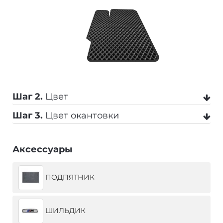
Шаг 2.
Цвет
Шаг 3.
Цвет окантовки
Черный
Серый
Бежевый
Аксессуары
Черный
Серый
Темно-серый
ПОДПЯТНИК
Коричневый
Темно-синий
Синий
Бежевый
Коричневый
Синий
ШИЛЬДИК
Красный
Оранжевый
Салатовый