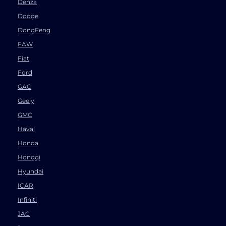
Denza
Dodge
DongFeng
FAW
Fiat
Ford
GAC
Geely
GMC
Haval
Honda
Hongqi
Hyundai
ICAR
Infiniti
JAC