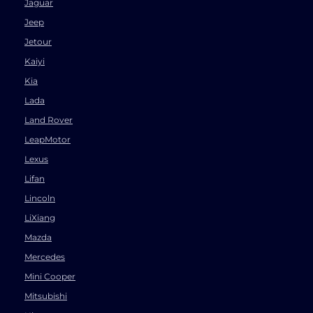
Jaguar
Jeep
Jetour
Kaiyi
Kia
Lada
Land Rover
LeapMotor
Lexus
Lifan
Lincoln
LiXiang
Mazda
Mercedes
Mini Cooper
Mitsubishi