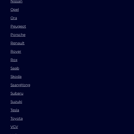
Nissan
Opel
Ora
Peugeot
Porsche
Renault
Rover
Rox
Saab
Skoda
SsangYong
Subaru
Suzuki
Tesla
Toyota
VGV