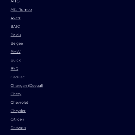
AITO
Alfa Romeo
Avatr
BAIC
Baidu
Belgee
BMW
Buick
BYD
Cadillac
Changan (Deepal)
Chery
Chevrolet
Chrysler
Citroen
Daewoo