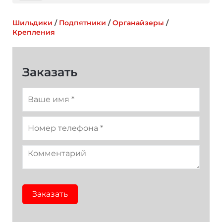
Темно-синий
Красный
Желтый
Шильдики
/
Подпятники
/
Органайзеры
/
Крепления
Фиолетовый
Темно-зеленый
Оранжевый
Заказать
Заказать