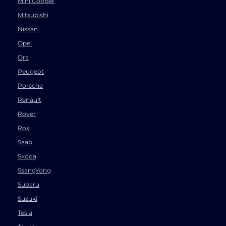
Mini Cooper
Mitsubishi
Nissan
Opel
Ora
Peugeot
Porsche
Renault
Rover
Rox
Saab
Skoda
SsangYong
Subaru
Suzuki
Tesla