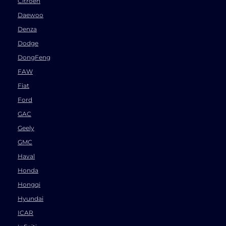
Citroen
Daewoo
Denza
Dodge
DongFeng
FAW
Fiat
Ford
GAC
Geely
GMC
Haval
Honda
Hongqi
Hyundai
ICAR