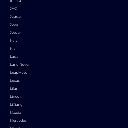
Infiniti
JAC
Jaguar
Jeep
Jetour
Kaiyi
Kia
Lada
Land Rover
LeapMotor
Lexus
Lifan
Lincoln
LiXiang
Mazda
Mercedes