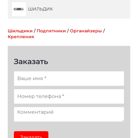
Бежевый
Коричневый
Синий
ШИЛЬДИК
Красный
Оранжевый
Салатовый
Темно-синий
Красный
Желтый
Шильдики
/
Подпятники
/
Органайзеры
/
Крепления
Фиолетовый
Темно-зеленый
Оранжевый
Заказать
Заказать