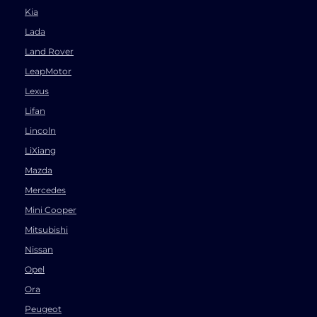
Kia
Lada
Land Rover
LeapMotor
Lexus
Lifan
Lincoln
LiXiang
Mazda
Mercedes
Mini Cooper
Mitsubishi
Nissan
Opel
Ora
Peugeot