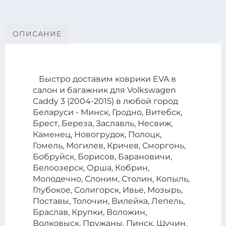
присутствовать химический запах. Пример 2.
P.S. Если материал хороший-плотный и вы не
(пользуясь большим опытом). Однако всегда
Сложность исполнения. Липучки Velcro пришиты и
планируете ездить на шпильках-каблуках менее
возможны неточности (разное количество
окантованы по краям с 2х сторон, а не просто
1см, необходимости в подпятнике нет.
креплений в зависимости от комплектации,
ОПИСАНИЕ
закреплены с одного края. Перемычка между
разные положения уровня полки багажника и пр.).
задними ковриками формована и закрывает бока, а
В случае если что-то не подошло мы всегда на
не просто горизонтальная накладка.
связи- переделаем или вернем стоимость заказа.
Быстро доставим коврики EVA в
салон и багажник для Volkswagen
Caddy 3 (2004-2015) в любой город
Беларуси - Минск, Гродно, Витебск,
Брест, Береза, Заславль, Несвиж,
Каменец, Новогрудок, Полоцк,
Гомель, Могилев, Кричев, Сморгонь,
Бобруйск, Борисов, Барановичи,
Белоозерск, Орша, Кобрин,
Молодечно, Слоним, Столин, Копыль,
Глубокое, Солигорск, Ивье, Мозырь,
Поставы, Толочин, Вилейка, Лепель,
Браслав, Крупки, Воложин,
Волковыск, Пружаны, Пинск, Щучин,