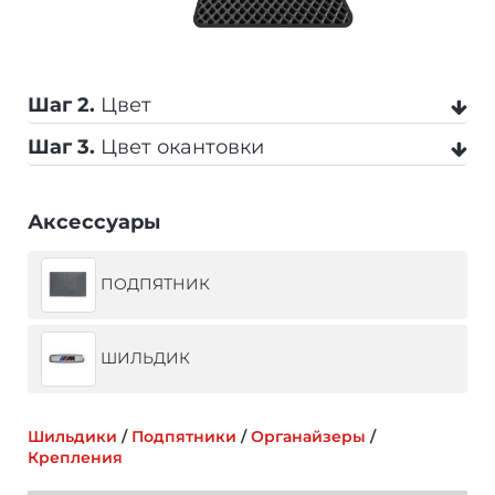
Шаг 2.
Цвет
Шаг 3.
Цвет окантовки
Черный
Серый
Бежевый
Аксессуары
Черный
Серый
Темно-серый
ПОДПЯТНИК
Коричневый
Темно-синий
Синий
Бежевый
Коричневый
Синий
ШИЛЬДИК
Красный
Оранжевый
Салатовый
Темно-синий
Красный
Желтый
Шильдики
/
Подпятники
/
Органайзеры
/
Крепления
Фиолетовый