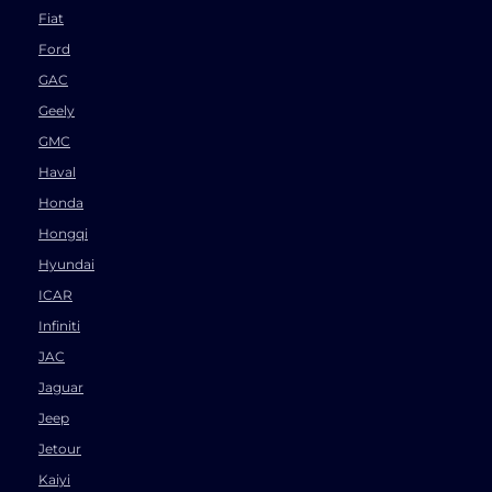
Fiat
Ford
GAC
Geely
GMC
Haval
Honda
Hongqi
Hyundai
ICAR
Infiniti
JAC
Jaguar
Jeep
Jetour
Kaiyi